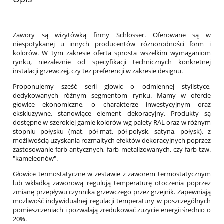
Zawory są wizytówką firmy Schlosser. Oferowane są w
niespotykanej u innych producentów różnorodności form i
kolorów. W tym zakresie oferta sprosta wszelkim wymaganiom
rynku, niezależnie od specyfikacji technicznych konkretnej
instalacji grzewczej, czy też preferencji w zakresie designu.
Proponujemy sześć serii głowic o odmiennej stylistyce,
dedykowanych różnym segmentom rynku. Mamy w ofercie
głowice ekonomiczne, o charakterze inwestycyjnym oraz
ekskluzywne, stanowiące element dekoracyjny. Produkty są
dostępne w szerokiej gamie kolorów wg palety RAL oraz w różnym
stopniu połysku (mat, pół-mat, pół-połysk, satyna, połysk), z
możliwością uzyskania rozmaitych efektów dekoracyjnych poprzez
zastosowanie farb antycznych, farb metalizowanych, czy farb tzw.
"kameleonów".
Głowice termostatyczne w zestawie z zaworem termostatycznym
lub wkładką zaworową regulują temperaturę otoczenia poprzez
zmianę przepływu czynnika grzewczego przez grzejnik. Zapewniają
możliwość indywidualnej regulacji temperatury w poszczególnych
pomieszczeniach i pozwalają zredukować zużycie energii średnio o
20%.