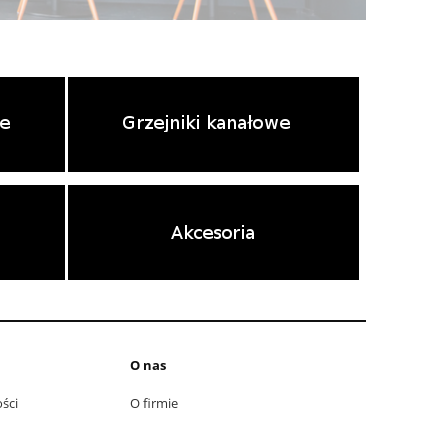
O nas
ści
O firmie