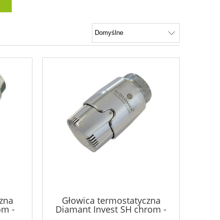
zna
Głowica termostatyczna
om -
Diamant Invest SH chrom -
600100031