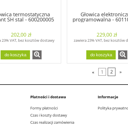
owica termostatyczna
Głowica elektronic
lant SH stal - 600200005
programowalna - 6011
202,00 zł
229,00 zł
a 23% VAT, bez kosztów dostawy
zawiera 23% VAT, bez kosztów 
do koszyka
do koszyka
«
1
2
»
Płatności i dostawa
Informacje
Formy płatności
Polityka prywatno
Czas i koszty dostawy
Czas realizacji zamówienia