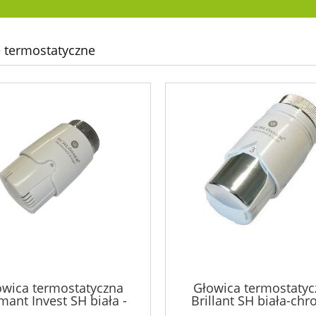
 termostatyczne
owica termostatyczna
Głowica termostatyc
mant Invest SH biała -
Brillant SH biała-chr
600100030
600200001