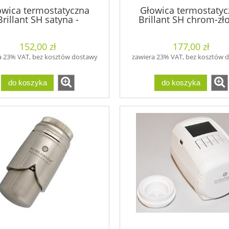
owica termostatyczna
Głowica termostatyc
Brillant SH satyna -
Brillant SH chrom-zło
600200004
600200010
152,00 zł
177,00 zł
a 23% VAT, bez kosztów dostawy
zawiera 23% VAT, bez kosztów 
do koszyka
do koszyka