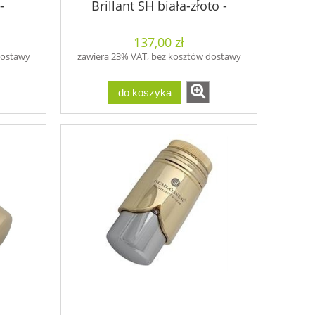
-
Brillant SH biała-złoto -
600200008
137,00 zł
dostawy
zawiera 23% VAT, bez kosztów dostawy
do koszyka