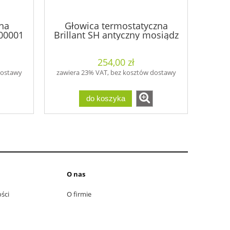
zna
Głowica termostatyczna
00001
Brillant SH antyczny mosiądz
- 600200013
254,00 zł
dostawy
zawiera 23% VAT, bez kosztów dostawy
do koszyka
O nas
ści
O firmie