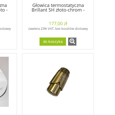
zna
Głowica termostatyczna
to -
Brillant SH złoto-chrom -
600200009
177,00 zł
dostawy
zawiera 23% VAT, bez kosztów dostawy
do koszyka