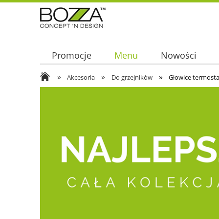
Promocje
Menu
Nowości
»
»
»
Akcesoria
Do grzejników
Głowice termost