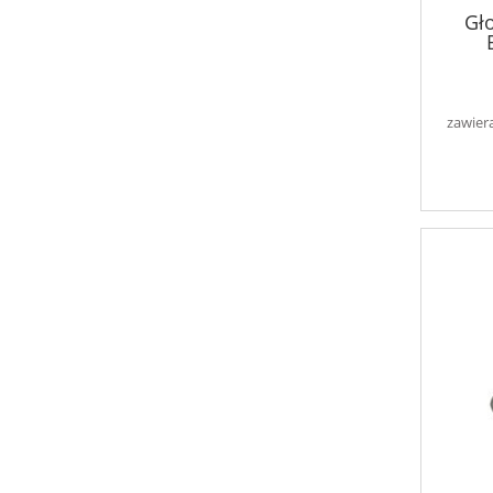
Gł
zawier